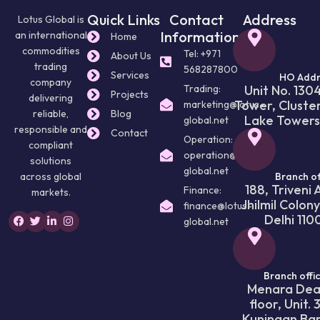
Quick Links
Contact
Address
Lotus Global is
Information
an international
Home
commodities
Tel: +971
About Us
trading
568287800
Services
HO Addr
company
Trading:
Unit No. 130
Projects
delivering
Tower, Cluste
marketing@lotus-
reliable,
Blog
Lake Towers
global.net
responsible and
Contact
Operation:
compliant
operation@lotus-
solutions
global.net
across global
Branch of
188, Triveni
Finance:
markets.
Jhilmil Colony
finance@lotus-
Delhi 110
global.net
Branch offi
Menara Dea 
floor, Unit.
Kuningan Bar