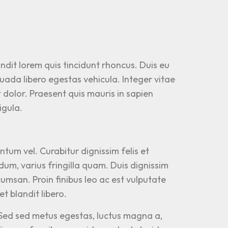
ndit lorem quis tincidunt rhoncus. Duis eu
suada libero egestas vehicula. Integer vitae
t dolor. Praesent quis mauris in sapien
igula.
tum vel. Curabitur dignissim felis et
ndum, varius fringilla quam. Duis dignissim
umsan. Proin finibus leo ac est vulputate
t blandit libero.
. Sed sed metus egestas, luctus magna a,