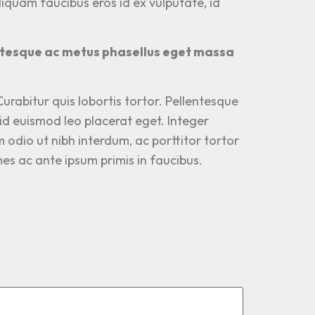
liquam faucibus eros id ex vulputate, id
lentesque ac metus phasellus eget massa
urabitur quis lobortis tortor. Pellentesque
 id euismod leo placerat eget. Integer
odio ut nibh interdum, ac porttitor tortor
es ac ante ipsum primis in faucibus.