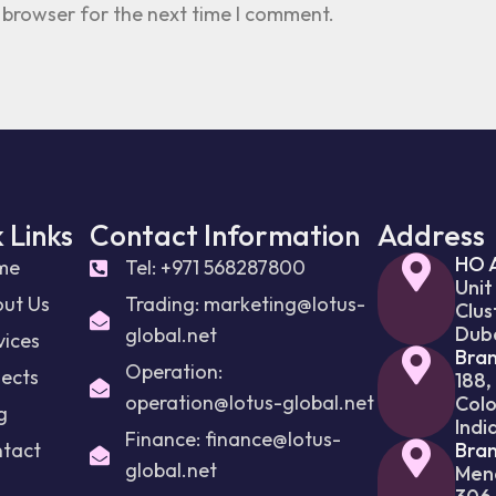
 browser for the next time I comment.
 Links
Contact Information
Address
HO 
me
Tel: +971 568287800
Unit
ut Us
Trading: marketing@lotus-
Clus
Dub
global.net
vices
Bran
Operation:
jects
188,
operation@lotus-global.net
Colo
g
Indi
Finance: finance@lotus-
tact
Bran
global.net
Mena