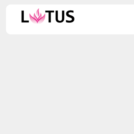
NOW IS
CHANG
AND E
LUXURI