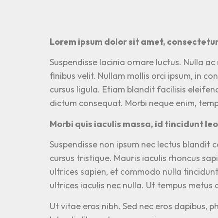
OFFER
Lorem ipsum dolor sit amet, consectetur 
Suspendisse lacinia ornare luctus. Nulla ac
finibus velit. Nullam mollis orci ipsum, in 
cursus ligula. Etiam blandit facilisis eleif
dictum consequat. Morbi neque enim, tempor
Morbi quis iaculis massa, id tincidunt l
Suspendisse non ipsum nec lectus blandit co
cursus tristique. Mauris iaculis rhoncus sap
ultrices sapien, et commodo nulla tincidun
ultrices iaculis nec nulla. Ut tempus metus 
Ut vitae eros nibh. Sed nec eros dapibus, 