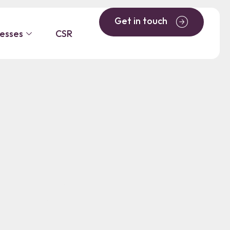
E TO
Get in touch
nesses
CSR
IFE
 TO