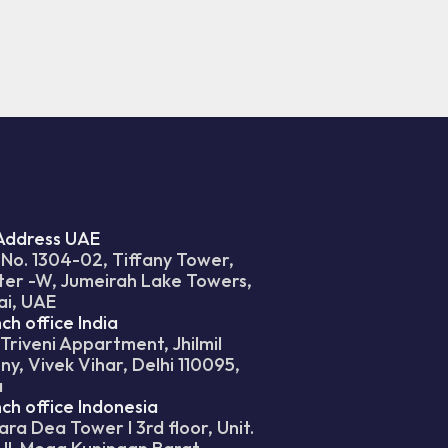
Address UAE
 No. 1304-02, Tiffany Tower,
ter -W, Jumeirah Lake Towers,
ai, UAE
ch office India
 Triveni Appartment, Jhilmil
ny, Vivek Vihar, Delhi 110095,
a
ch office Indonesia
ra Dea Tower I 3rd floor, Unit.