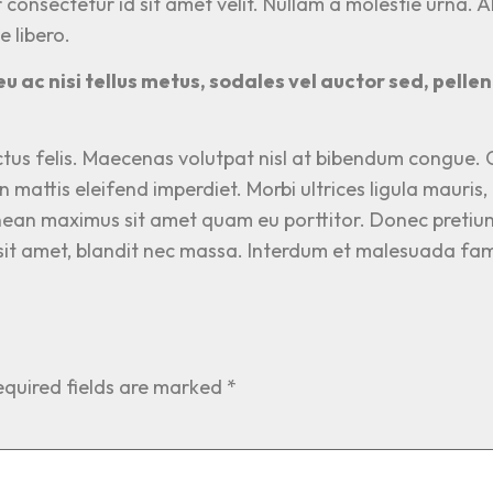
 consectetur id sit amet velit. Nullam a molestie urna. A
 libero.
eu ac nisi tellus metus, sodales vel auctor sed, pel
tus felis. Maecenas volutpat nisl at bibendum congue. C
 mattis eleifend imperdiet. Morbi ultrices ligula mauris,
ean maximus sit amet quam eu porttitor. Donec pretium 
e sit amet, blandit nec massa. Interdum et malesuada fam
equired fields are marked
*