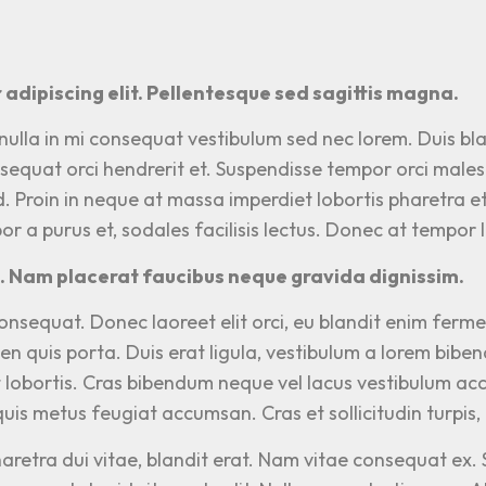
adipiscing elit. Pellentesque sed sagittis magna.
 nulla in mi consequat vestibulum sed nec lorem. Duis bla
consequat orci hendrerit et. Suspendisse tempor orci male
end. Proin in neque at massa imperdiet lobortis pharetra e
 a purus et, sodales facilisis lectus. Donec at tempor l
eo. Nam placerat faucibus neque gravida dignissim.
nsequat. Donec laoreet elit orci, eu blandit enim fermen
ien quis porta. Duis erat ligula, vestibulum a lorem bibe
t lobortis. Cras bibendum neque vel lacus vestibulum acc
quis metus feugiat accumsan. Cras et sollicitudin turpis, e
pharetra dui vitae, blandit erat. Nam vitae consequat ex