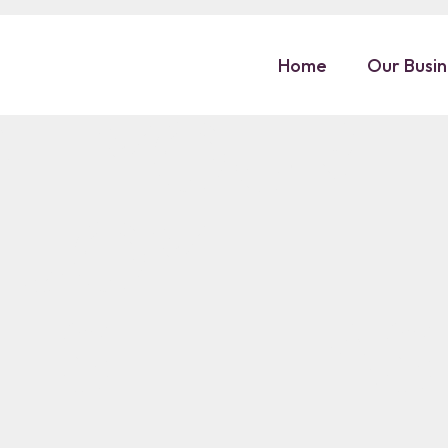
 THE TIM
Home
Our Busi
E YOUR L
NJOY THE
ES IT HAS