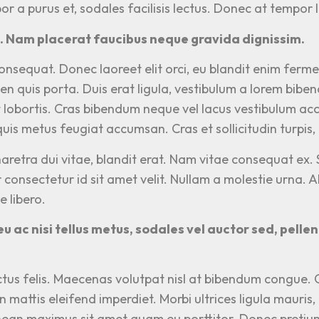
 a purus et, sodales facilisis lectus. Donec at tempor l
eo. Nam placerat faucibus neque gravida dignissim.
nsequat. Donec laoreet elit orci, eu blandit enim fermen
ien quis porta. Duis erat ligula, vestibulum a lorem bibe
t lobortis. Cras bibendum neque vel lacus vestibulum acc
quis metus feugiat accumsan. Cras et sollicitudin turpis, e
pharetra dui vitae, blandit erat. Nam vitae consequat ex
 consectetur id sit amet velit. Nullam a molestie urna. A
 libero.
eu ac nisi tellus metus, sodales vel auctor sed, pel
tus felis. Maecenas volutpat nisl at bibendum congue. C
 mattis eleifend imperdiet. Morbi ultrices ligula mauris,
ean maximus sit amet quam eu porttitor. Donec pretium 