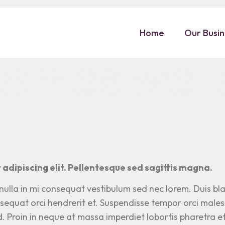
is the limi
Home
Our Busi
homes we l
adipiscing elit. Pellentesque sed sagittis magna.
 nulla in mi consequat vestibulum sed nec lorem. Duis bla
consequat orci hendrerit et. Suspendisse tempor orci male
end. Proin in neque at massa imperdiet lobortis pharetra e