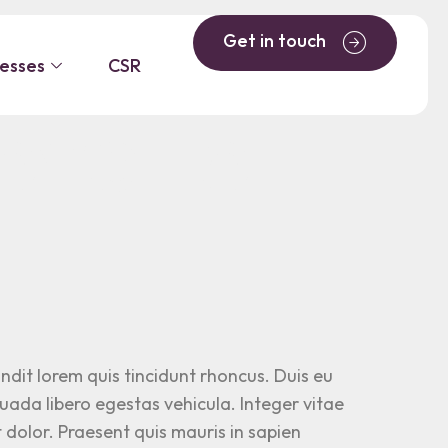
t: The
Get in touch
nesses
CSR
ove to
ndit lorem quis tincidunt rhoncus. Duis eu
suada libero egestas vehicula. Integer vitae
t dolor. Praesent quis mauris in sapien