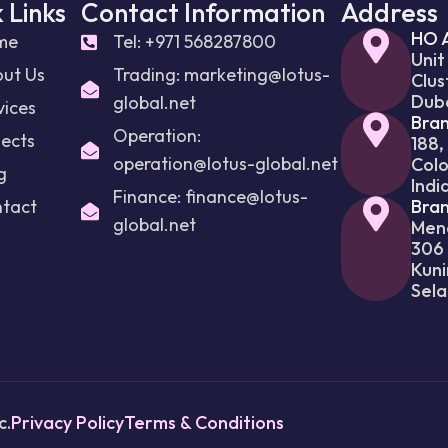
 Links
Contact Information
Address
HO 
me
Tel: +971 568287800
Unit
ut Us
Trading: marketing@lotus-
Clus
Dub
global.net
vices
Bran
Operation:
jects
188,
operation@lotus-global.net
Colo
g
Indi
Finance: finance@lotus-
tact
Bran
global.net
Mena
306 
Kuni
Sela
c.
Privacy Policy
Terms & Conditions