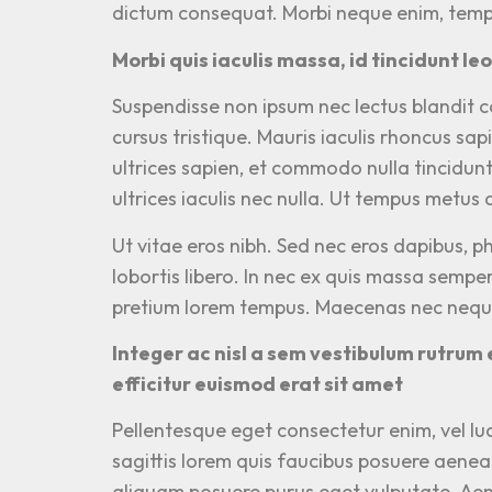
dictum consequat. Morbi neque enim, tempor
Morbi quis iaculis massa, id tincidunt l
Suspendisse non ipsum nec lectus blandit co
cursus tristique. Mauris iaculis rhoncus sap
ultrices sapien, et commodo nulla tincidun
ultrices iaculis nec nulla. Ut tempus metus 
Ut vitae eros nibh. Sed nec eros dapibus, 
lobortis libero. In nec ex quis massa semper
pretium lorem tempus. Maecenas nec neque
Integer ac nisl a sem vestibulum rutrum 
efficitur euismod erat sit amet
Pellentesque eget consectetur enim, vel luc
sagittis lorem quis faucibus posuere aenean
aliquam posuere purus eget vulputate. Aen