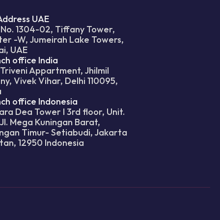
Address UAE
 No. 1304-02, Tiffany Tower,
ter -W, Jumeirah Lake Towers,
ai, UAE
ch office India
 Triveni Appartment, Jhilmil
ny, Vivek Vihar, Delhi 110095,
a
ch office Indonesia
ra Dea Tower I 3rd floor, Unit.
Jl. Mega Kuningan Barat,
ngan Timur- Setiabudi, Jakarta
tan, 12950 Indonesia