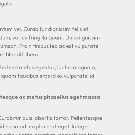
igula.
tum vel. Curabitur dignissim felis et
ndum, varius fringilla quam. Duis dignissim
umsan. Proin finibus leo ac est vulputate
t blandit libero.
. Sed sed metus egestas, luctus magna a,
liquam faucibus eros id ex vulputate, id
lentesque ac metus phasellus eget massa
urabitur quis lobortis tortor. Pellentesque
 id euismod leo placerat eget. Integer
odio ut nibh interdum, ac porttitor tortor